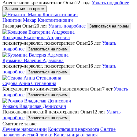
Анестезиолог-реаниматолог
Опыт22 года
Узнать подробнее
Записаться на прием
Никитин Макар Константинович
Главврач
Опыт20 лет
Узнать подробнее
Записаться на прием
Кольцова Екатерина Андреевна
психиатр-нарколог, психотерапевт
Опыт25 лет
Узнать
подробнее
Записаться на прием
Кузьмина Валерия Адамовна
психиатр-нарколог, психотерапевт
Опыт16 лет
Узнать
подробнее
Записаться на прием
Седова Анна Степановна
Консультант по химической зависимости
Опыт7 лет
Узнать
подробнее
Записаться на прием
Рожков Владислав Денисович
Психоаналитический психотерапевт
Опыт12 лет
Узнать
подробнее
Записаться на прием
Cмотрите также
Лечение наркомании
Консультация нарколога
Снятие
наркологической ломки
Капельница от запоя