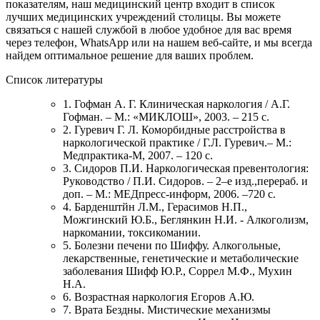
показателям, наш медицинский центр входит в список
лучших медицинских учреждений столицы. Вы можете
связаться с нашей службой в любое удобное для вас время
через телефон, WhatsApp или на нашем веб-сайте, и мы всегда
найдем оптимальное решение для ваших проблем.
Список литературы
1. Гофман А. Г. Клиническая наркология / А.Г.
Гофман. – М.: «МИКЛОШ», 2003. – 215 с.
2. Гуревич Г. Л. Коморбидные расстройства в
наркологической практике / Г.Л. Гуревич.– М.:
Медпрактика-М, 2007. – 120 с.
3. Сидоров П.И. Наркологическая превентология:
Руководство / П.И. Сидоров. – 2–е изд.,перераб. и
доп. – М.: МЕДпресс-информ, 2006. –720 с.
4. Барденштйн Л.М., Герасимов Н.П.,
Можгинский Ю.Б., Беглянкин Н.И. - Алкоголизм,
наркомании, токсикомании.
5. Болезни печени по Шиффу. Алкогольные,
лекарственные, генетические и метаболические
заболевания Шифф Ю.Р., Соррел М.Ф., Мухин
Н.А.
6. Возрастная наркология Егоров А.Ю.
7. Врата Бездны. Мистические механизмы